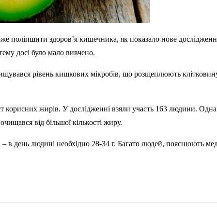
же поліпшити здоров’я кишечника, як показало нове дослідженн
ему досі було мало вивчено.
ідвищувався рівень кишкових мікробів, що розщеплюють клітковин
т корисних жирів. У дослідженні взяли участь 163 людини. Одна 
 очищався від більшої кількості жиру.
и – в день людині необхідно 28-34 г. Багато людей, пояснюють ме