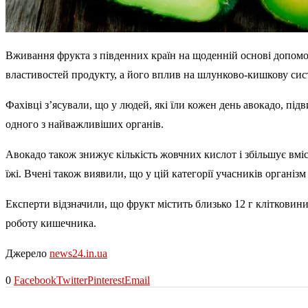
Вживання фрукта з південних країн на щоденній основі допомо
властивостей продукту, а його вплив на шлунково-кишкову сист
Фахівці з’ясували, що у людей, які їли кожен день авокадо, п
одного з найважливіших органів.
Авокадо також знижує кількість жовчних кислот і збільшує вміс
їжі. Вчені також виявили, що у цій категорії учасників організм
Експерти відзначили, що фрукт містить близько 12 г клітковин
роботу кишечника.
Джерело
news24.in.ua
0
Facebook
Twitter
Pinterest
Email