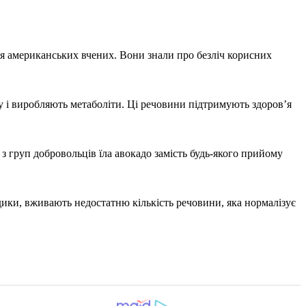
я американських вчених. Вони знали про безліч корисних
у і виробляють метаболіти. Ці речовини підтримують здоров’я
з груп добровольців їла авокадо замість будь-якого прийому
дики, вживають недостатню кількість речовини, яка нормалізує