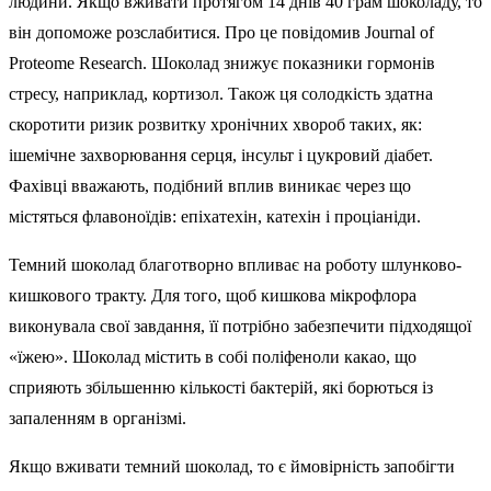
людини. Якщо вживати протягом 14 днів 40 грам шоколаду, то
він допоможе розслабитися. Про це повідомив Journal of
Proteome Research. Шоколад знижує показники гормонів
стресу, наприклад, кортизол. Також ця солодкість здатна
скоротити ризик розвитку хронічних хвороб таких, як:
ішемічне захворювання серця, інсульт і цукровий діабет.
Фахівці вважають, подібний вплив виникає через що
містяться флавоноїдів: епіхатехін, катехін і проціаніди.
Темний шоколад благотворно впливає на роботу шлунково-
кишкового тракту. Для того, щоб кишкова мікрофлора
виконувала свої завдання, її потрібно забезпечити підходящої
«їжею». Шоколад містить в собі поліфеноли какао, що
сприяють збільшенню кількості бактерій, які борються із
запаленням в організмі.
Якщо вживати темний шоколад, то є ймовірність запобігти