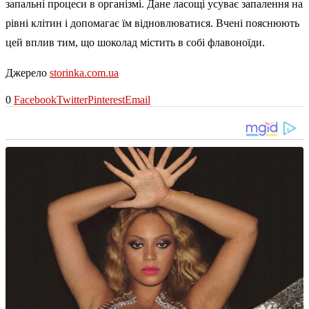
запальні процеси в організмі. Дане ласощі усуває запалення на
рівні клітин і допомагає їм відновлюватися. Вчені пояснюють
цей вплив тим, що шоколад містить в собі флавоноїди.
Джерело
storinka.com.ua
0
Facebook
Twitter
Pinterest
Email