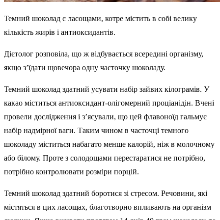
Темний шоколад є ласощами, котре містить в собі велику
кількість жирів і антиоксидантів.
Дієтолог розповіла, що ж відбувається всередині організму,
якщо з’їдати щовечора одну часточку шоколаду.
Темний шоколад здатний усувати набір зайвих кілограмів. У
какао міститься антиоксидант-олігомерний проціанідін. Вчені
провели дослідження і з’ясували, що цей флавоноїд гальмує
набір надмірної ваги. Таким чином в часточці темного
шоколаду міститься набагато менше калорій, ніж в молочному
або білому. Проте з солодощами перестаратися не потрібно,
потрібно контролювати розміри порцій.
Темний шоколад здатний боротися зі стресом. Речовини, які
містяться в цих ласощах, благотворно впливають на організм