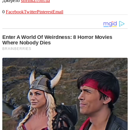
Джерело
storinka.com.ua
0
Facebook
Twitter
Pinterest
Email