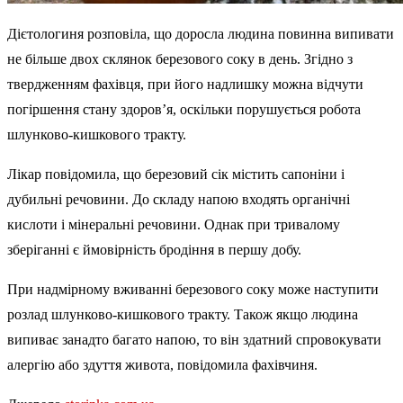
Дієтологиня розповіла, що доросла людина повинна випивати
не більше двох склянок березового соку в день. Згідно з
твердженням фахівця, при його надлишку можна відчути
погіршення стану здоров’я, оскільки порушується робота
шлунково-кишкового тракту.
Лікар повідомила, що березовий сік містить сапоніни і
дубильні речовини. До складу напою входять органічні
кислоти і мінеральні речовини. Однак при тривалому
зберіганні є ймовірність бродіння в першу добу.
При надмірному вживанні березового соку може наступити
розлад шлунково-кишкового тракту. Також якщо людина
випиває занадто багато напою, то він здатний спровокувати
алергію або здуття живота, повідомила фахівчиня.