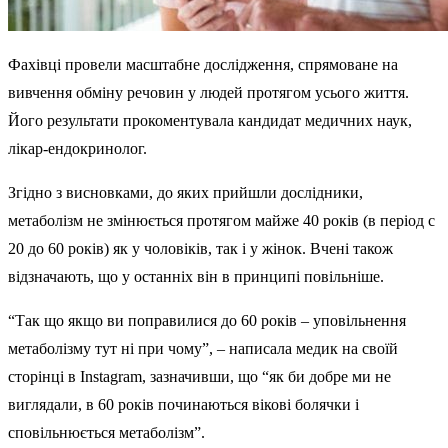
Фахівці провели масштабне дослідження, спрямоване на
вивчення обміну речовин у людей протягом усього життя.
Його результати прокоментувала кандидат медичних наук,
лікар-ендокринолог.
Згідно з висновками, до яких прийшли дослідники,
метаболізм не змінюється протягом майже 40 років (в період c
20 до 60 років) як у чоловіків, так і у жінок. Вчені також
відзначають, що у останніх він в принципі повільніше.
“Так що якщо ви поправилися до 60 років – уповільнення
метаболізму тут ні при чому”, – написала медик на своїй
сторінці в Instagram, зазначивши, що “як би добре ми не
виглядали, в 60 років починаються вікові болячки і
сповільнюється метаболізм”.