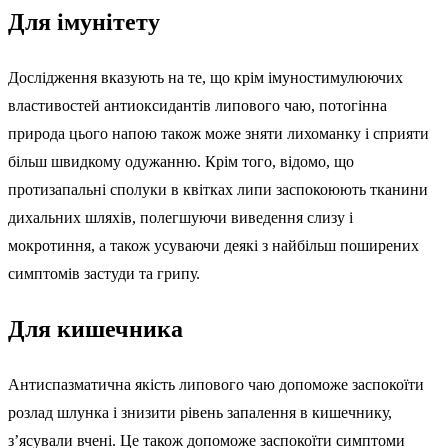
Для імунітету
Дослідження вказують на те, що крім імуностимулюючих
властивостей антиоксидантів липового чаю, потогінна
природа цього напою також може зняти лихоманку і сприяти
більш швидкому одужанню. Крім того, відомо, що
протизапальні сполуки в квітках липи заспокоюють тканини
дихальних шляхів, полегшуючи виведення слизу і
мокротиння, а також усуваючи деякі з найбільш поширених
симптомів застуди та грипу.
Для кишечника
Антиспазматична якість липового чаю допоможе заспокоїти
розлад шлунка і знизити рівень запалення в кишечнику,
з’ясували вчені. Це також допоможе заспокоїти симптоми