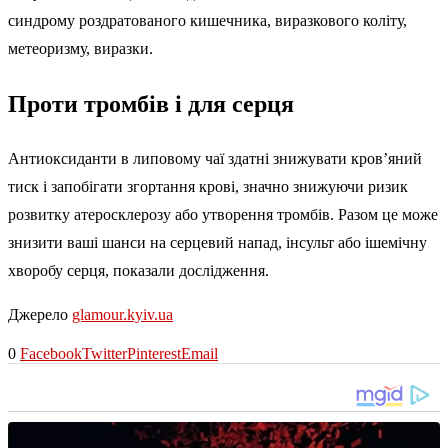
синдрому роздратованого кишечника, виразкового коліту,
метеоризму, виразки.
Проти тромбів і для серця
Антиоксиданти в липовому чаї здатні знижувати кров’яний
тиск і запобігати згортання крові, значно знижуючи ризик
розвитку атеросклерозу або утворення тромбів. Разом це може
знизити ваші шанси на серцевий напад, інсульт або ішемічну
хворобу серця, показали дослідження.
Джерело
glamour.kyiv.ua
0
Facebook
Twitter
Pinterest
Email