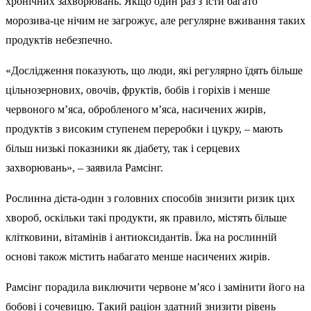
хронічних захворювань. Якщо один раз з’їсти багато
морозива-це нічим не загрожує, але регулярне вживання таких
продуктів небезпечно.
«Дослідження показують, що люди, які регулярно їдять більше
цільнозернових, овочів, фруктів, бобів і горіхів і менше
червоного м’яса, обробленого м’яса, насичених жирів,
продуктів з високим ступенем переробки і цукру, – мають
більш низькі показники як діабету, так і серцевих
захворювань», – заявила Рамсінг.
Рослинна дієта-один з головних способів знизити ризик цих
хвороб, оскільки такі продукти, як правило, містять більше
клітковини, вітамінів і антиоксидантів. Їжа на рослинній
основі також містить набагато менше насичених жирів.
Рамсінг порадила виключити червоне м’ясо і замінити його на
бобові і сочевицю. Такий раціон здатний знизити рівень