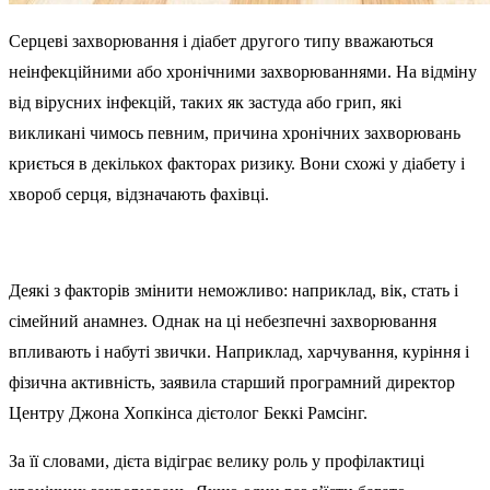
Серцеві захворювання і діабет другого типу вважаються
неінфекційними або хронічними захворюваннями. На відміну
від вірусних інфекцій, таких як застуда або грип, які
викликані чимось певним, причина хронічних захворювань
криється в декількох факторах ризику. Вони схожі у діабету і
хвороб серця, відзначають фахівці.
Деякі з факторів змінити неможливо: наприклад, вік, стать і
сімейний анамнез. Однак на ці небезпечні захворювання
впливають і набуті звички. Наприклад, харчування, куріння і
фізична активність, заявила старший програмний директор
Центру Джона Хопкінса дієтолог Беккі Рамсінг.
За її словами, дієта відіграє велику роль у профілактиці