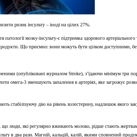
зити ризик інсульту – іноді на цілих 27%.
 патології мозку-інсульту-є підтримка здорового артеріального
 продукти. Що приємно: вони можуть бути цілком доступними, бе
еними (опубліковані журналом Stroke), з’їдаючи мінімум три по
лоти омега-3 зменшують запалення в артеріях, яке загрожує розв
ають стабілізуючу дію на рівень холестерину, надлишок якого за
 що люди, які регулярно вживають молоко, рідше стають жертвам
ьту в два рази. Магній, кальцій, калій, якими сповнений продук