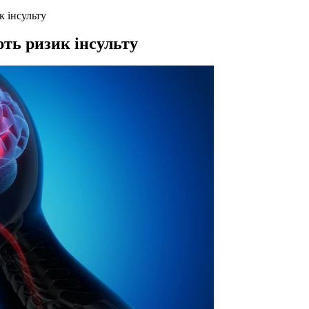
к інсульту
ють ризик інсульту