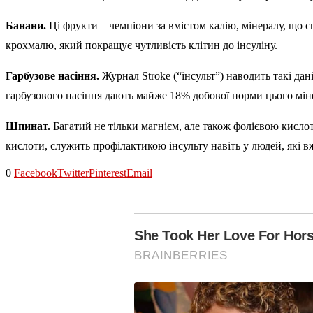
Банани.
Ці фрукти – чемпіони за вмістом калію, мінералу, що 
крохмалю, який покращує чутливість клітин до інсуліну.
Гарбузове насіння.
Журнал Stroke (“інсульт”) наводить такі дан
гарбузового насіння дають майже 18% добової норми цього мін
Шпинат.
Багатий не тільки магнієм, але також фолієвою кисло
кислоти, служить профілактикою інсульту навіть у людей, які в
0
Facebook
Twitter
Pinterest
Email