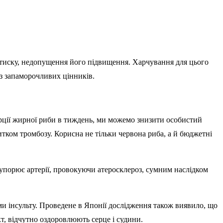
 тиску, недопущення його підвищення. Харчування для цього
з запаморочливих цінників.
рції жирної риби в тиждень, ми можемо знизити особистий
итком тромбозу. Корисна не тільки червона риба, а й бюджетні
купорює артерії, провокуючи атеросклероз, сумним наслідком
и інсульту. Проведене в Японії дослідження також виявило, що
т, відчутно оздоровлюють серце і судини.