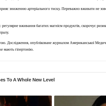
сприяє зниженню артеріального тиску. Переважно вживати не зов
і: регулярне вживання багатих магнієм продуктів, скорочує ризи
ералу.
тою. Дослідження, опубліковане журналом Американської Медичної
же мають гіпертонію.