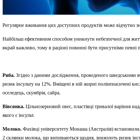
Регулярне вживання цих доступних продуктів може відчутно зни
Найбільш ефективним способом уникнути небезпечної для життя
вкрай важливо, тому в раціоні повинні бути присутніми певні
Риба.
Згідно з даними дослідження, проведеного шведськими вч
ризик інсульту на 12%. Вміщені в ній жирні поліненасичені кис
оселедець, скумбрія, сайра.
Вівсянка.
Цільнозерновий овес, пластівці тривалої варіння над
якого є інсульт.
Молоко.
Фахівці університету Монаша (Австралія) встановили,
2 склянки молока, що випиваються щодня, знижують ризик інсул