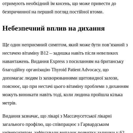
отримують необхідний їм кисень, що може привести до
безпричинної на перший погляд постійної втоми.
Небезпечний вплив на дихання
Ще один неприємний симптом, який може бути пов’язаний з
нестачею вітаміну B12 – задишка навіть після невеликих
навантажень. Видання Express з посиланням на британську
благодійну організацію Thyroid Patient Advocacy, що
допомагає людям із захворюваннями щитовидної залози,
пояснює, що при нестачі цього вітаміну проблеми з диханням
можуть виникати навіть тоді, коли людина пройшла кілька
метрів.
Видання зазначає, що лікарі з Массачусетської лікарні
загального профілю, що співпрацює з Гарвардським
університетом, зафіксували випадок розвитку задишки у 62-