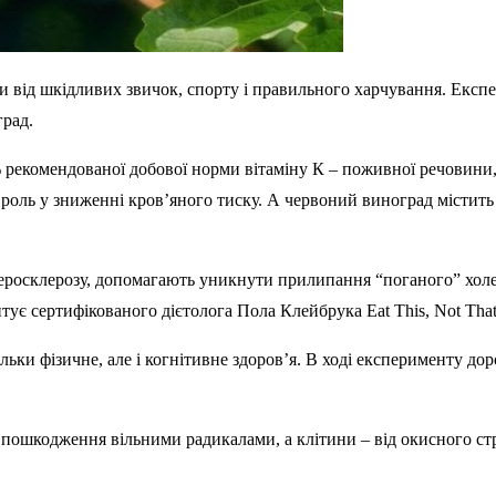
 від шкідливих звичок, спорту і правильного харчування. Експе
град.
рекомендованої добової норми вітаміну К – поживної речовини, не
у роль у зниженні кров’яного тиску. А червоний виноград містит
теросклерозу, допомагають уникнути прилипання “поганого” хол
ує сертифікованого дієтолога Пола Клейбрука Eat This, Not That
и фізичне, але і когнітивне здоров’я. В ході експерименту дорос
д пошкодження вільними радикалами, а клітини – від окисного ст