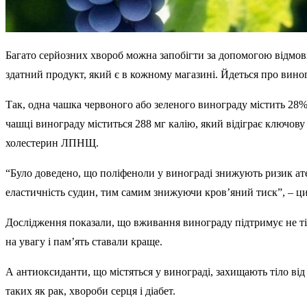
Багато серйозних хвороб можна запобігти за допомогою відмови
здатний продукт, який є в кожному магазині. Йдеться про вино
Так, одна чашка червоного або зеленого винограду містить 28% 
чашці винограду міститься 288 мг калію, який відіграє ключов
холестерин ЛПНЩ.
“Було доведено, що поліфеноли у винограді знижують ризик а
еластичність судин, тим самим знижуючи кров’яний тиск”, – цит
Дослідження показали, що вживання винограду підтримує не тільк
на увагу і пам’ять ставали краще.
А антиоксиданти, що містяться у винограді, захищають тіло ві
таких як рак, хвороби серця і діабет.