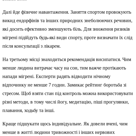
Далі йде фізичне навантаження. Заняття спортом провокують
викид ендорфінів та інших природних знеболюючих речовин,
які досить ефективно зменшують біль. Для зниження ризиків
мігрені підійдуть будь-які види спорту, проте визначати їх слід
після консультації з лікарем.
На третьому місці знаходиться рекомендація висипатися. Чим
менше людина витрачає часу на сон, тим важче протікають
напади мігрені. Експерти радять відводити нічному
відпочинку не менше 7 годин. Замикає рейтинг боротьба зі
стресом. Щоб взяти стан під контроль можна використовувати
різні методи, в тому числі йогу, медитацію, піші прогулянки,
плавання, ходьбу та інші.
Краще підшукати щось індивідуальне. Як довели вчені, чим
менше в житті людини тривожності і інших нервових