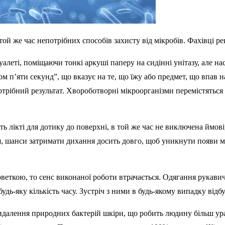
той же час непотрібних способів захисту від мікробів. Фахівці 
леті, поміщаючи тонкі аркуші паперу на сидінні унітазу, але на
ом п’яти секунд”, що вказує на те, що їжу або предмет, що впав 
отрібний результат. Хвороботворні мікроорганізми перемістяться 
ть лікті для дотику до поверхні, в той же час не виключена ймов
ся, шанси затримати дихання досить довго, щоб уникнути появи м
веткою, то сенс виконаної роботи втрачається. Одягання рукави
будь-яку кількість часу. Зустріч з ними в будь-якому випадку від
видалення природних бактерій шкіри, що робить людину більш ур