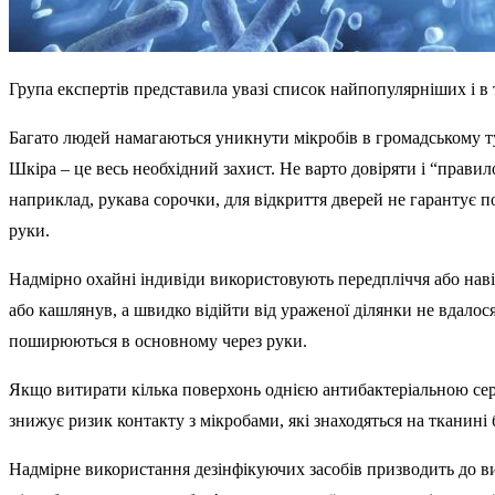
Група експертів представила увазі список найпопулярніших і в 
Багато людей намагаються уникнути мікробів в громадському туа
Шкіра – це весь необхідний захист. Не варто довіряти і “правил
наприклад, рукава сорочки, для відкриття дверей не гарантує п
руки.
Надмірно охайні індивіди використовують передпліччя або наві
або кашлянув, а швидко відійти від ураженої ділянки не вдало
поширюються в основному через руки.
Якщо витирати кілька поверхонь однією антибактеріальною сер
знижує ризик контакту з мікробами, які знаходяться на тканині 
Надмірне використання дезінфікуючих засобів призводить до 