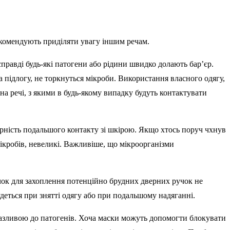
рекомендують приділяти увагу іншим речам.
справді будь-які патогени або рідини швидко долають бар’єр.
на підлогу, не торкнуться мікроби. Використання власного одягу,
на речі, з якими в будь-якому випадку будуть контактувати
ірність подальшого контакту зі шкірою. Якщо хтось поруч чхнув
ікробів, невеликі. Важливіше, що мікроорганізми
чок для захоплення потенційно брудних дверних ручок не
будеться при знятті одягу або при подальшому надяганні.
азливою до патогенів. Хоча маски можуть допомогти блокувати