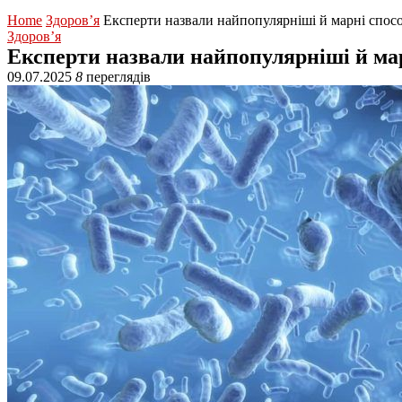
Home
Здоров’я
Експерти назвали найпопулярніші й марні спосо
Здоров’я
Експерти назвали найпопулярніші й мар
09.07.2025
8
переглядів