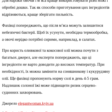
Для нарізки овочів і м’яса краще використовувати різні ножі і
обробні дошки. Так як способи приготування цих інгредієнтів
відрізняються, краще зберігати пильність.
Фахівці попереджають, що після м’яса можуть залишитися
небезпечні бактерії. Щоб їх усунути, необхідна термообробка,
а овочі нерідко потрібні сирими, наприклад, в салатах.
Про користь оливкової та кокосової олії можна почути з
багатьох джерел, але експерти попереджають, що ці
інгредієнти не варто доводити до високих температур. При
необхідності, їх можна замінити на соняшникову і кукурудзяну
олії. Ще фахівці пропонують норму солі в день 4-5 грам.
Надлишок солоної їжі може підвищити ризик серцево-
судинних захворювань.
Джерело
elegantwoman.kyiv.ua