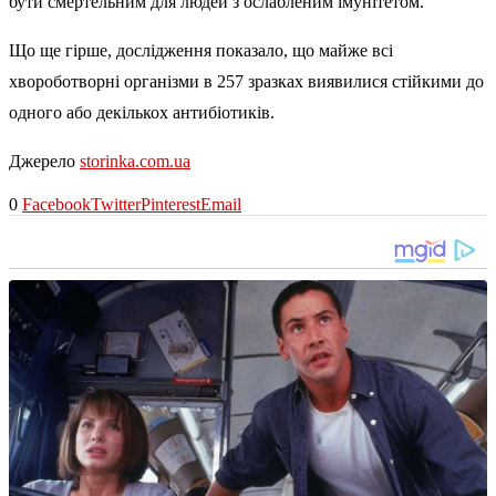
бути смертельним для людей з ослабленим імунітетом.
Що ще гірше, дослідження показало, що майже всі
хвороботворні організми в 257 зразках виявилися стійкими до
одного або декількох антибіотиків.
Джерело
storinka.com.ua
0
Facebook
Twitter
Pinterest
Email