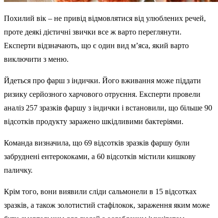
Похилий вік – не привід відмовлятися від улюблених речей,
проте деякі дієтичні звички все ж варто переглянути.
Експерти відзначають, що є один вид м’яса, який варто
виключити з меню.
Йдеться про фарш з індички. Його вживання може піддати
ризику серйозного харчового отруєння. Експерти провели
аналіз 257 зразків фаршу з індички і встановили, що більше 90
відсотків продукту заражено шкідливими бактеріями.
Команда визначила, що 69 відсотків зразків фаршу були
забруднені ентерококами, а 60 відсотків містили кишкову
паличку.
Крім того, вони виявили сліди сальмонели в 15 відсотках
зразків, а також золотистий стафілокок, зараження яким може