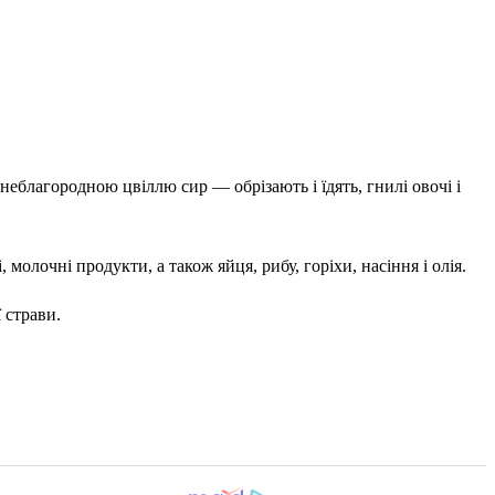
еблагородною цвіллю сир — обрізають і їдять, гнилі овочі і
 молочні продукти, а також яйця, рибу, горіхи, насіння і олія.
 страви.