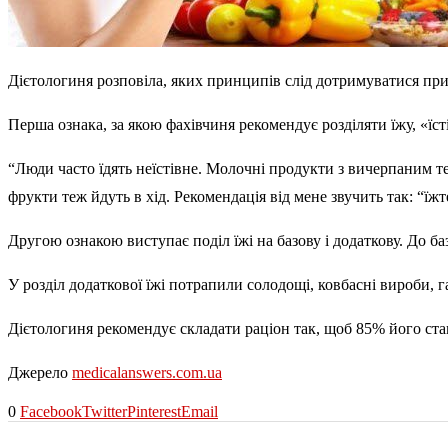
Дієтологиня розповіла, яких принципів слід дотримуватися при
Перша ознака, за якою фахівчиня рекомендує розділяти їжу, «їст
“Люди часто їдять неїстівне. Молочні продукти з вичерпаним т
фрукти теж йдуть в хід. Рекомендація від мене звучить так: “їжт
Другою ознакою виступає поділ їжі на базову і додаткову. До базо
У розділ додаткової їжі потрапили солодощі, ковбасні вироби, га
Дієтологиня рекомендує складати раціон так, щоб 85% його ста
Джерело
medicalanswers.com.ua
0
Facebook
Twitter
Pinterest
Email