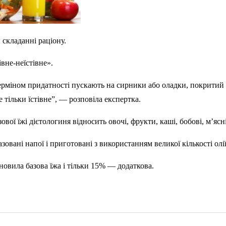
 складанні раціону.
івне-неїстівне».
ерміном придатності пускають на сирники або оладки, покритий н
е тільки їстівне”, — розповіла експертка.
вої їжі дієтологиня відносить овочі, фрукти, каші, бобові, м’ясні,
зовані напої і приготовані з використанням великої кількості олії
новила базова їжа і тільки 15% — додаткова.