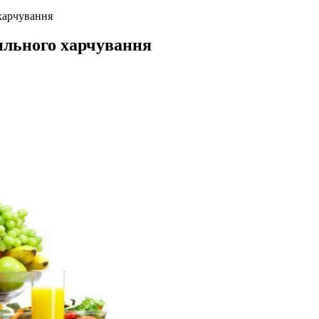
харчування
ильного харчування