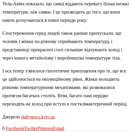
Тель-Авіва показало, що самці віддають перевагу більш низькі
температури, ніж самки. І це призводить до того, що вони
навіть розлучаються в певні періоди року.
Спостереження серед людей також раніше припускали, що
чоловік і жінки по-різному сприймають температуру, і
представниці прекрасної статі сильніше відчувають холод і
через іншого метаболізму і виробництва температури тіла.
І ось тепер з’явилося гіпотетичне припущення про те, що все
це здійснюється на еволюційному рівні. Жінки володіють
різними температурними механізмами, які розвивалися
протягом багатьох століть. Втім, багато пані нерідко
переходять на холод при вступі в постклімактеричний період.
Джерело
dailynews.kyiv.ua
0
Facebook
Twitter
Pinterest
Email