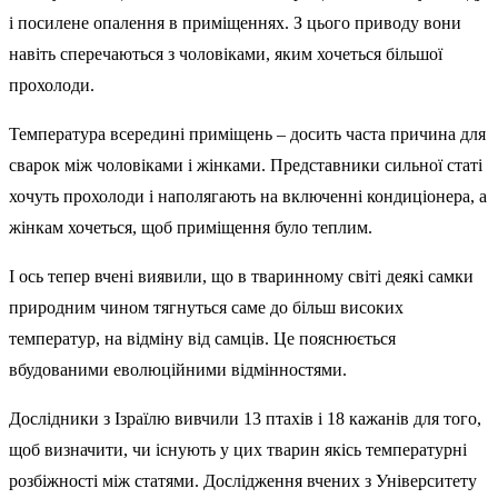
і посилене опалення в приміщеннях. З цього приводу вони
навіть сперечаються з чоловіками, яким хочеться більшої
прохолоди.
Температура всередині приміщень – досить часта причина для
сварок між чоловіками і жінками. Представники сильної статі
хочуть прохолоди і наполягають на включенні кондиціонера, а
жінкам хочеться, щоб приміщення було теплим.
І ось тепер вчені виявили, що в тваринному світі деякі самки
природним чином тягнуться саме до більш високих
температур, на відміну від самців. Це пояснюється
вбудованими еволюційними відмінностями.
Дослідники з Ізраїлю вивчили 13 птахів і 18 кажанів для того,
щоб визначити, чи існують у цих тварин якісь температурні
розбіжності між статями. Дослідження вчених з Університету