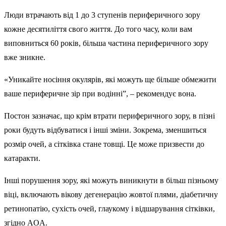
Люди втрачають від 1 до 3 ступенів периферичного зору
кожне десятиліття свого життя. До того часу, коли вам
виповниться 60 років, більша частина периферичного зору
вже зникне.
«Уникайте носіння окулярів, які можуть ще більше обмежити
ваше периферичне зір при водінні”, – рекомендує вона.
Постон зазначає, що крім втрати периферичного зору, в пізні
роки будуть відбуватися і інші зміни. Зокрема, зменшиться
розмір очей, а сітківка стане товщі. Це може призвести до
катаракти.
Інші порушення зору, які можуть виникнути в більш пізньому
віці, включають вікову дегенерацію жовтої плями, діабетичну
ретинопатію, сухість очей, глаукому і відшарування сітківки,
згідно AOA.