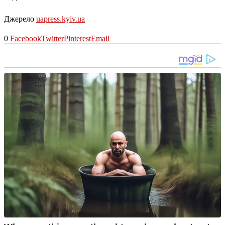
Джерело
uapress.kyiv.ua
0
Facebook
Twitter
Pinterest
Email