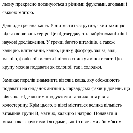
льону прекрасно поєднуються з різними фруктами, ягодами і
свіжою м’ятою.
Далі йде гречана каша. У ній міститься рутин, який захищає
від захворювань серця. Це підтверджують найрізноманітніші
наукові дослідження. У гречці багато вітамінів, а також
кальцію, клітковини, калію, цинку, фосфору, заліза, міді,
магнію, фолієвої кислоти і цілого списку амінокислот. Цю
крупу можна подавати як солоної, так і солодкої.
Замикає перелік знаменита вівсяна каша, яку обожнюють
подавати на сніданок англійці. Гарвардські фахівці довели, що
вівсянка є ідеальним продуктом для зниження рівня
холестерину. Крім цього, в вівсі міститься велика кількість
вітамінів групи B, магнію, кальцію і натрію. Подавати її
можна як з фруктами і ягодами, так і з овочами або м’ясом.