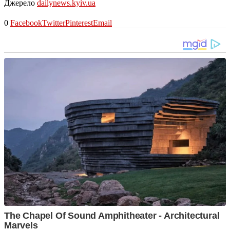
Джерело
dailynews.kyiv.ua
0
Facebook
Twitter
Pinterest
Email