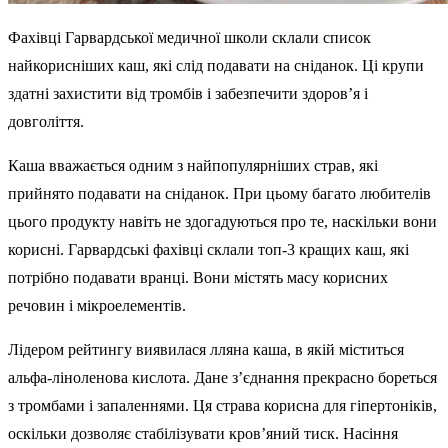
Фахівці Гарвардської медичної школи склали список
найкорисніших каш, які слід подавати на сніданок. Ці крупи
здатні захистити від тромбів і забезпечити здоров’я і
довголіття.
Каша вважається одним з найпопулярніших страв, які
прийнято подавати на сніданок. При цьому багато любителів
цього продукту навіть не здогадуються про те, наскільки вони
корисні. Гарвардські фахівці склали топ-3 кращих каш, які
потрібно подавати вранці. Вони містять масу корисних
речовин і мікроелементів.
Лідером рейтингу виявилася лляна каша, в якій міститься
альфа-ліноленова кислота. Дане з’єднання прекрасно бореться
з тромбами і запаленнями. Ця страва корисна для гіпертоніків,
оскільки дозволяє стабілізувати кров’яний тиск. Насіння