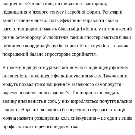
зміцнення м’язової сили, витривалості і моторики,
підвищення м’язового тонусу і аеробної форми. Регулярні
заняття танцем дозволяють ефективно управляти своєю
вагою, танцюристи мають більш міцні кістки, у них знижений
ризик остеопорозу. У любителів танців спостерігаються більш
розвинена координація рухів, спритність і гнучкість, а також
покращений баланс і просторове сприйняття.
В цілому, відвідують уроки танців мають підвищену фізичну
впевненість і поліпшене функціонування мозку. Також вони
можуть похвалитися зміцненням загального самопочуття і
окремо психологічного здоров’я. Танцюристи знаходять
велику впевненість в собі, у них виробляється почуття власної
гідності. Нарешті ще однією безперечною перевагою танців
можна назвати розширення кола спілкування – це один з видів
профілактики старечого недоумства.