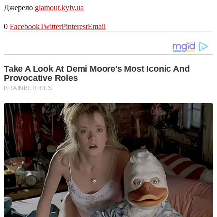
Джерело
glamour.kyiv.ua
0
Facebook
Twitter
Pinterest
Email