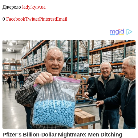
Джерело
lady.kyiv.ua
0
Facebook
Twitter
Pinterest
Email