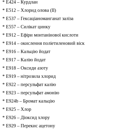
* E424 – Курдлан
* E512 – Хлорид олова (II)
* E537 – Гексаціаноманганат заліза
* E557 – Силікат цинку
* E912 – Ефіри монтанінової кислоти
* E914 – окислення поліетиленовий віск
* E916 – Кальцію йодат
* E917 – Калію йодат
* E918 – Оксиди азоту
* E919 – нітрозила хлорид
* E922 – персульфат калію
* E923 – персульфат амонію
* E924b – Бромат кальцію
* E925 – Хлор
* E926 – Діоксид хлору
* E929 – Перекис ацетону