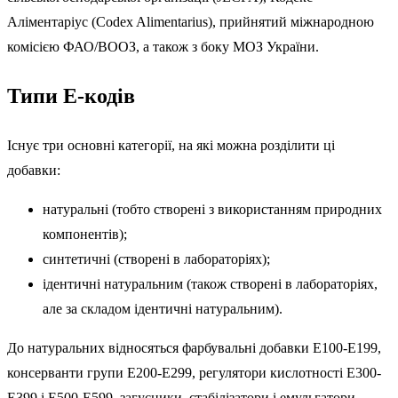
Аліментаріус (Codex Alimentarius), прийнятий міжнародною
комісією ФАО/ВООЗ, а також з боку МОЗ України.
Типи Е-кодів
Існує три основні категорії, на які можна розділити ці
добавки:
натуральні (тобто створені з використанням природних
компонентів);
синтетичні (створені в лабораторіях);
ідентичні натуральним (також створені в лабораторіях,
але за складом ідентичні натуральним).
До натуральних відносяться фарбувальні добавки E100-E199,
консерванти групи E200-E299, регулятори кислотності E300-
E399 і E500-E599, загусники, стабілізатори і емульгатори