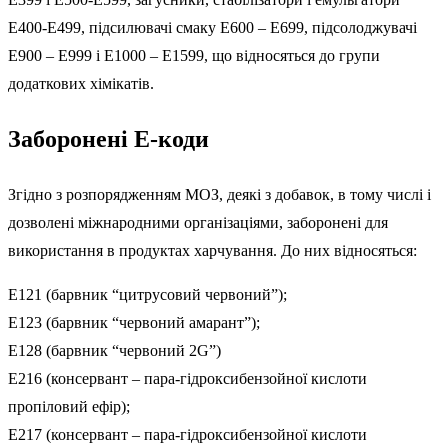
E400-E499, підсилювачі смаку E600 – E699, підсолоджувачі
E900 – E999 і E1000 – E1599, що відносяться до групи
додаткових хімікатів.
Заборонені Е-коди
Згідно з розпорядженням МОЗ, деякі з добавок, в тому числі і
дозволені міжнародними організаціями, заборонені для
використання в продуктах харчування. До них відносяться:
E121 (барвник “цитрусовий червоний”);
E123 (барвник “червоний амарант”);
E128 (барвник “червоний 2G”)
E216 (консервант – пара-гідроксибензойної кислоти
пропіловий ефір);
E217 (консервант – пара-гідроксибензойної кислоти