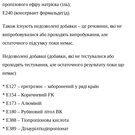
пропілового ефіру натрієва сіль);
E240 (консервант формальдегід).
Також існують недозволені добавки – це речовини, які не
випробовувалися або проходять випробування, але
остаточного підсумку поки немає.
Недозволені добавки (добавки, які не тестувалися або
проходять тестування, але остаточного результату поки що
немає)
* E127 – еритрозин – заборонений у ряді країн
* E154 – Коричневий FK
* E173 – Алюміній
* E180 – Рубіновий літол ВК
* E388 – Тіопропіонова кислота
* E389 – Ділаурілтіодіпропіонат