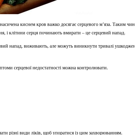
 насичена киснем кров важко досягає серцевого м’яза. Таким чи
ня, і клітини серця починають вмирати – це серцевий напад.
ерцевий напад, виживають, але можуть виникнути тривалі ушкод
имптоми серцевої недостатності можна контролювати.
ти різні види ліків, щоб упоратися із цим захворюванням.