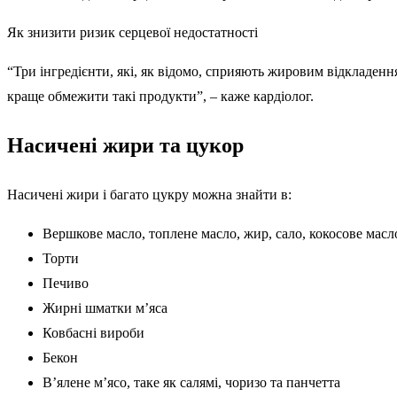
Як знизити ризик серцевої недостатності
“Три інгредієнти, які, як відомо, сприяють жировим відкладенн
краще обмежити такі продукти”, – каже кардіолог.
Насичені жири та цукор
Насичені жири і багато цукру можна знайти в:
Вершкове масло, топлене масло, жир, сало, кокосове масл
Торти
Печиво
Жирні шматки м’яса
Ковбасні вироби
Бекон
В’ялене м’ясо, таке як салямі, чоризо та панчетта