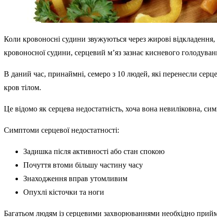
Коли кровоносні судини звужуються через жирові відкладення,
кровоносної судини, серцевий м’яз зазнає кисневого голодуван
В даний час, принаймні, семеро з 10 людей, які перенесли с
кров тілом.
Це відомо як серцева недостатність, хоча вона невиліковна, с
Симптоми серцевої недостатності:
Задишка після активності або стан спокою
Почуття втоми більшу частину часу
Знаходження вправ утомливим
Опухлі кісточки та ноги
Багатьом людям із серцевими захворюваннями необхідно прийма