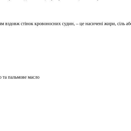
ям вздовж стінок кровоносних судин, – це насичені жири, сіль а
о та пальмове масло