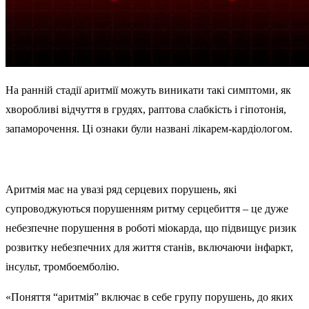
На ранній стадії аритмії можуть виникати такі симптоми, як
хворобливі відчуття в грудях, раптова слабкість і гіпотонія,
запаморочення. Ці ознаки були названі лікарем-кардіологом.
Аритмія має на увазі ряд серцевих порушень, які
супроводжуються порушенням ритму серцебиття – це дуже
небезпечне порушення в роботі міокарда, що підвищує ризик
розвитку небезпечних для життя станів, включаючи інфаркт,
інсульт, тромбоемболію.
«Поняття “аритмія” включає в себе групу порушень, до яких