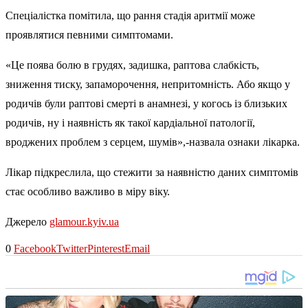
Спеціалістка помітила, що рання стадія аритмії може
проявлятися певними симптомами.
«Це поява болю в грудях, задишка, раптова слабкість,
зниження тиску, запаморочення, непритомність. Або якщо у
родичів були раптові смерті в анамнезі, у когось із близьких
родичів, ну і наявність як такої кардіальної патології,
вроджених проблем з серцем, шумів»,-назвала ознаки лікарка.
Лікар підкреслила, що стежити за наявністю даних симптомів
стає особливо важливо в міру віку.
Джерело
glamour.kyiv.ua
0
Facebook
Twitter
Pinterest
Email