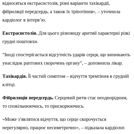
відносяться екстрасистолія, різні варіанти тахікардії,
фібриляції передсердь, а також їх тріпотіння», – уточнила
кардіолог в інтерв’ю.
Екстрасистолія.
Для цього різновиду аритмії характерні різкі
грудні поштовхи.
“Іноді спостерігається відсутність ударів серця, що виникають
унаслідок раптових скорочень органу”, – доповнила лікар.
Тахікардія.
Її частий симптом – відчуття тремтіння в грудній
клітці.
Фібриляція передсердь.
Серцевий ритм стає неоднорідним,
то сповільнюючись, то прискорюючись.
«Може з’являтися відчуття, що серце скорочується
нерегулярно, працює несиметрично», – підказала кардіолог.