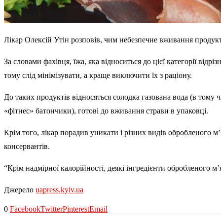
Лікар Олексій Утін розповів, чим небезпечне вживання продукт
За словами фахівця, їжа, яка відноситься до цієї категорії відр
тому слід мінімізувати, а краще виключити їх з раціону.
До таких продуктів відносяться солодка газована вода (в тому ч
«фітнес» батончики), готові до вживання страви в упаковці.
Крім того, лікар порадив уникати і різних видів обробленого м’
консервантів.
“Крім надмірної калорійності, деякі інгредієнти обробленого 
Джерело
uapress.kyiv.ua
0
Facebook
Twitter
Pinterest
Email