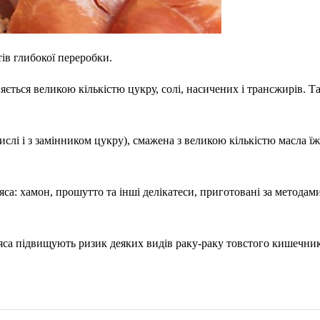
ів глибокої переробки.
ізняється великою кількістю цукру, солі, насичених і трансжирів.
ислі і з замінником цукру), смажена з великою кількістю масла їжа
яса: хамон, прошутто та інші делікатеси, приготовані за методам
м’яса підвищують ризик деяких видів раку-раку товстого кишечни