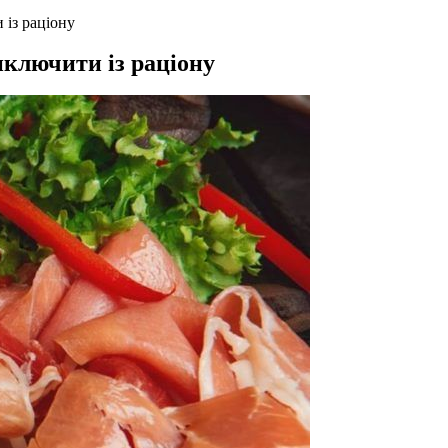
 із раціону
иключити із раціону