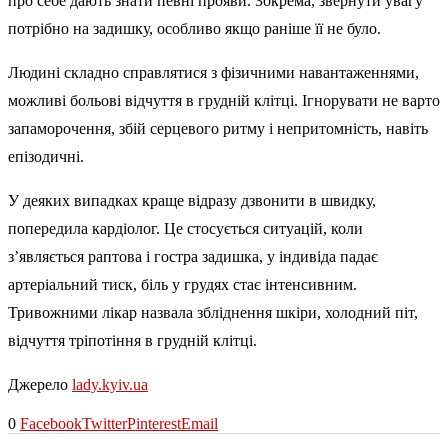
про себе дають знати певні прояви. Зокрема, звернути увагу
потрібно на задишку, особливо якщо раніше її не було.
Людині складно справлятися з фізичними навантаженнями,
можливі больові відчуття в грудній клітці. Ігнорувати не варто
запаморочення, збій серцевого ритму і непритомність, навіть
епізодичні.
У деяких випадках краще відразу дзвонити в швидку,
попередила кардіолог. Це стосується ситуацій, коли
з’являється раптова і гостра задишка, у індивіда падає
артеріальний тиск, біль у грудях стає інтенсивним.
Тривожними лікар назвала збліднення шкіри, холодний піт,
відчуття тріпотіння в грудній клітці.
Джерело
lady.kyiv.ua
0
Facebook
Twitter
Pinterest
Email