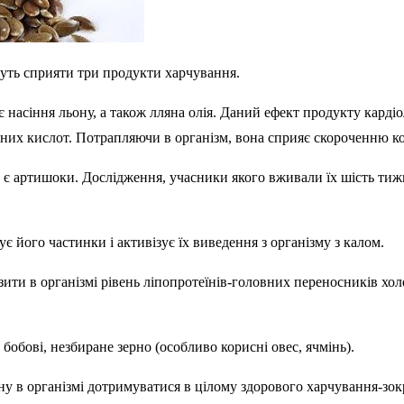
уть сприяти три продукти харчування.
 насіння льону, а також лляна олія. Даний ефект продукту карді
них кислот. Потрапляючи в організм, вона сприяє скороченню ко
 є артишоки. Дослідження, учасники якого вживали їх шість тиж
є його частинки і активізує їх виведення з організму з калом.
ити в організмі рівень ліпопротеїнів-головних переносників хол
бобові, незбиране зерно (особливо корисні овес, ячмінь).
 в організмі дотримуватися в цілому здорового харчування-зокр