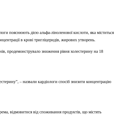
ологи пояснюють дією альфа-ліноленової кислоти, яка міститься
нцентрації в крові тригліцеридів, жирових утворень.
нів, продемонструвало зниження рівня холестерину на 18
естерину”, – назвали кардіологи спосіб знизити концентрацію
ема, відмовитися від споживання продуктів, що містять