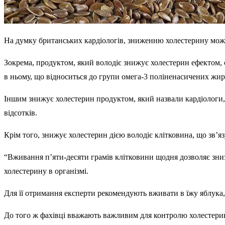
На думку британських кардіологів, зниженню холестерину мож
Зокрема, продуктом, який володіє знижує холестерин ефектом, є
в ньому, що відноситься до групи омега-3 поліненасичених жир
Іншим знижує холестерин продуктом, який назвали кардіологи,
відсотків.
Крім того, знижує холестерин дією володіє клітковина, що зв’язу
“Вживання п’яти-десяти грамів клітковини щодня дозволяє зниз
холестерину в організмі.
Для її отримання експерти рекомендують вживати в їжу яблука, 
До того ж фахівці вважають важливим для контролю холестерину