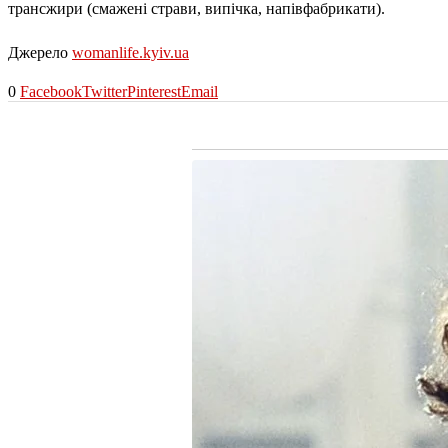
трансжири (смажені страви, випічка, напівфабрикати).
Джерело
womanlife.kyiv.ua
0
Facebook
Twitter
Pinterest
Email