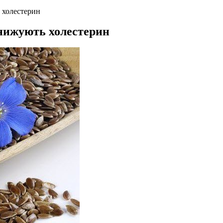
 холестерин
знижують холестерин