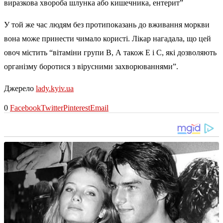
виразкова хвороба шлунка або кишечника, ентерит”
У той же час людям без протипоказань до вживання моркви
вона може принести чимало користі. Лікар нагадала, що цей
овоч містить “вітаміни групи В, А також Е і С, які дозволяють
організму боротися з вірусними захворюваннями”.
Джерело
lady.kyiv.ua
0
Facebook
Twitter
Pinterest
Email