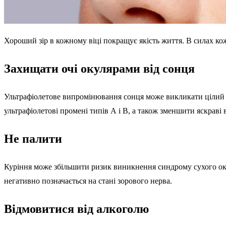
Хороший зір в кожному віці покращує якість життя. В силах кож
Захищати очі окулярами від сонця
Ультрафіолетове випромінювання сонця може викликати цілий р
ультрафіолетові промені типів А і В, а також зменшити яскраві
Не палити
Куріння може збільшити ризик виникнення синдрому сухого ока.
негативно позначається на стані зорового нерва.
Відмовитися від алкоголю