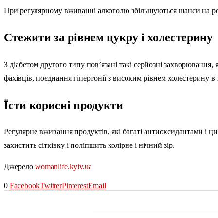
При регулярному вживанні алкоголю збільшуються шанси на роз
Стежити за рівнем цукру і холестерину
З діабетом другого типу пов’язані такі серйозні захворювання, 
фахівців, поєднання гіпертонії з високим рівнем холестерину в
Їсти корисні продукти
Регулярне вживання продуктів, які багаті антиоксидантами і цин
захистить сітківку і поліпшить колірне і нічний зір.
Джерело
womanlife.kyiv.ua
0
Facebook
Twitter
Pinterest
Email