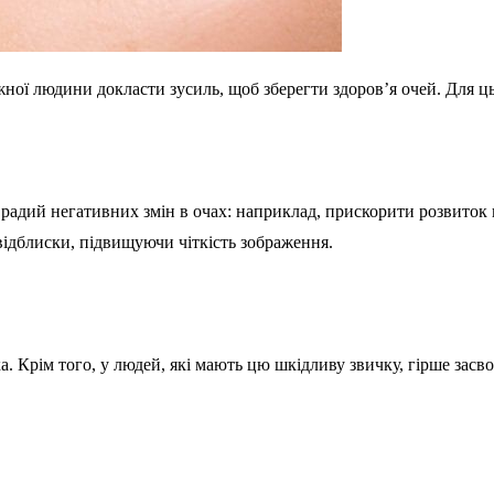
ної людини докласти зусиль, щоб зберегти здоров’я очей. Для ць
адий негативних змін в очах: наприклад, прискорити розвиток к
 відблиски, підвищуючи чіткість зображення.
 Крім того, у людей, які мають цю шкідливу звичку, гірше засво