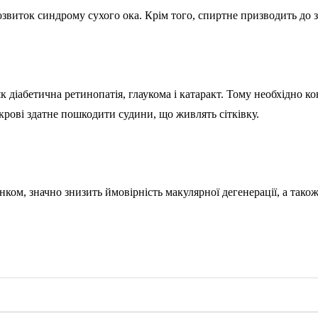
виток синдрому сухого ока. Крім того, спиртне призводить до з
як діабетична ретинопатія, глаукома і катаракт. Тому необхідно к
 крові здатне пошкодити судини, що живлять сітківку.
ком, значно знизить ймовірність макулярної дегенерації, а також