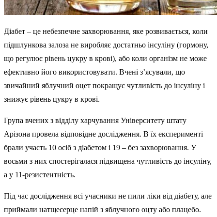
Діабет – це небезпечне захворювання, яке розвивається, коли
підшлункова залоза не виробляє достатньо інсуліну (гормону,
що регулює рівень цукру в крові), або коли організм не може
ефективно його використовувати. Вчені з’ясували, що
звичайний яблучний оцет покращує чутливість до інсуліну і
знижує рівень цукру в крові.
Група вчених з відділу харчування Університету штату
Арізона провела відповідне дослідження. В їх експерименті
брали участь 10 осіб з діабетом і 19 – без захворювання. У
восьми з них спостерігалася підвищена чутливість до інсуліну,
а у 11-резистентність.
Під час дослідження всі учасники не пили ліки від діабету, але
приймали натщесерце напій з яблучного оцту або плацебо.