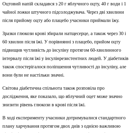
Оцтовий напій складався з 20 г яблучного оцту, 40 г води і 1
чайної ложки штучного підсолоджувача. Через дві хвилини
після прийому оцту або плацебо учасники приймали їжу.
Зразки глюкози крові збирали натщесерце, а також через 30 і
60 хвилин після їжі. У порівнянні з плацебо, прийом оцту
підвищив чутливість до інсуліну протягом 60-хвилинного
інтервалу після їжі у інсулінрезистентних людей. У діабетиків
також спостерігалося поліпшення чутливості до інсуліну, але
вони були не настільки значні.
Світова діабетична спільнота також розповіла про
дослідження, яке показало, що яблучний оцет може значно
знизити рівень глюкози в крові після їжі.
В ході експерименту учасники дотримувалися стандартного
плану харчування протягом двох днів з однією важливою