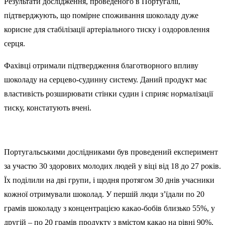
Результати дослідження, проведеного в Португалії,
підтверджують, що помірне споживання шоколаду дуже
корисне для стабілізації артеріального тиску і оздоровлення
серця.
Фахівці отримали підтвердження благотворного впливу
шоколаду на серцево-судинну систему. Даний продукт має
властивість розширювати стінки судин і сприяє нормалізації
тиску, констатують вчені.
Португальськими дослідниками був проведений експеримент
за участю 30 здорових молодих людей у віці від 18 до 27 років.
Їх поділили на дві групи, і щодня протягом 30 днів учасники
кожної отримували шоколад. У першій люди з’їдали по 20
грамів шоколаду з концентрацією какао-бобів близько 55%, у
другій – по 20 грамів продукту з вмістом какао на рівні 90%.