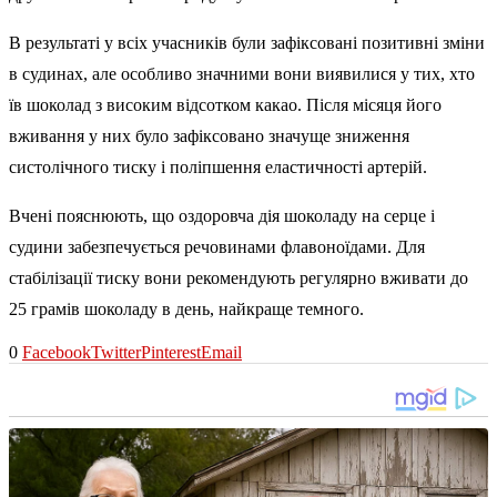
В результаті у всіх учасників були зафіксовані позитивні зміни
в судинах, але особливо значними вони виявилися у тих, хто
їв шоколад з високим відсотком какао. Після місяця його
вживання у них було зафіксовано значуще зниження
систолічного тиску і поліпшення еластичності артерій.
Вчені пояснюють, що оздоровча дія шоколаду на серце і
судини забезпечується речовинами флавоноїдами. Для
стабілізації тиску вони рекомендують регулярно вживати до
25 грамів шоколаду в день, найкраще темного.
0
Facebook
Twitter
Pinterest
Email