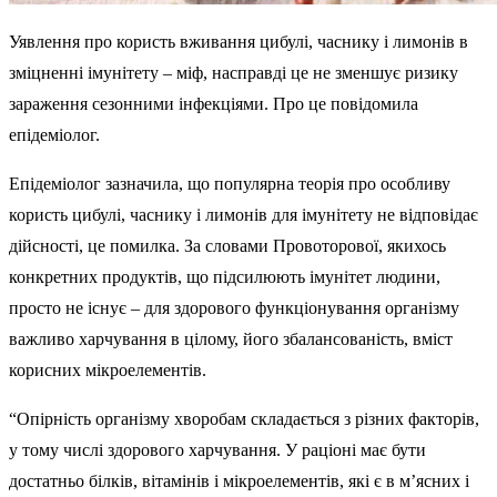
Уявлення про користь вживання цибулі, часнику і лимонів в
зміцненні імунітету – міф, насправді це не зменшує ризику
зараження сезонними інфекціями. Про це повідомила
епідеміолог.
Епідеміолог зазначила, що популярна теорія про особливу
користь цибулі, часнику і лимонів для імунітету не відповідає
дійсності, це помилка. За словами Провоторової, якихось
конкретних продуктів, що підсилюють імунітет людини,
просто не існує – для здорового функціонування організму
важливо харчування в цілому, його збалансованість, вміст
корисних мікроелементів.
“Опірність організму хворобам складається з різних факторів,
у тому числі здорового харчування. У раціоні має бути
достатньо білків, вітамінів і мікроелементів, які є в м’ясних і