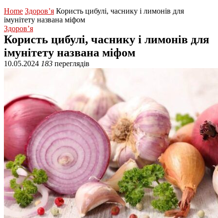
Home
Здоров’я
Користь цибулі, часнику і лимонів для
імунітету названа міфом
Здоров’я
Користь цибулі, часнику і лимонів для
імунітету названа міфом
10.05.2024
183
переглядів