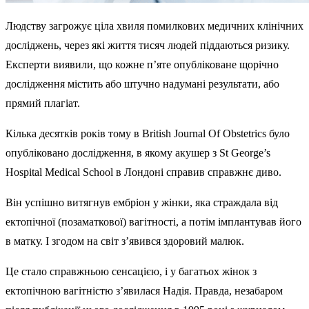
Людству загрожує ціла хвиля помилкових медичних клінічних
досліджень, через які життя тисяч людей піддаються ризику.
Експерти виявили, що кожне п’яте опубліковане щорічно
дослідження містить або штучно надумані результати, або
прямий плагіат.
Кілька десятків років тому в British Journal Of Obstetrics було
опубліковано дослідження, в якому акушер з St George’s
Hospital Medical School в Лондоні справив справжнє диво.
Він успішно витягнув ембріон у жінки, яка страждала від
ектопічної (позаматкової) вагітності, а потім імплантував його
в матку. І згодом на світ з’явився здоровий малюк.
Це стало справжньою сенсацією, і у багатьох жінок з
ектопічною вагітністю з’явилася Надія. Правда, незабаром