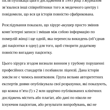
після публікації цього дослідження в 1995 році з журналом
зв’язалися інші співробітники того ж медичного центру і
повідомили, що вся ця історія повністю сфабрикована.
Розслідування показало, що хірург-акушер просто змінив
комп’ютерні записи і змішав між собою інформацію по
померлій жінці і ще одній, яка перенесла викидень (об’єднав
дві пацієнтки в одну) для того, щоб створити додаткову
повністю вигадану пацієнтку.
Цього хірурга згодом визнали винним у грубому порушенні
професійних стандартів і позбавили ліцензії. Дана історія
зовсім не є чимось винятковим. Група вельми авторитетних
експертів днями опублікувала свої розрахунки, які показують,
що кожна п’ята (!) з 2 млн щорічно публікованих клінічних
досліджень містить або плагіат, або дані по ніколи не
існуючим пацієнтам, або результати випробувань, які не