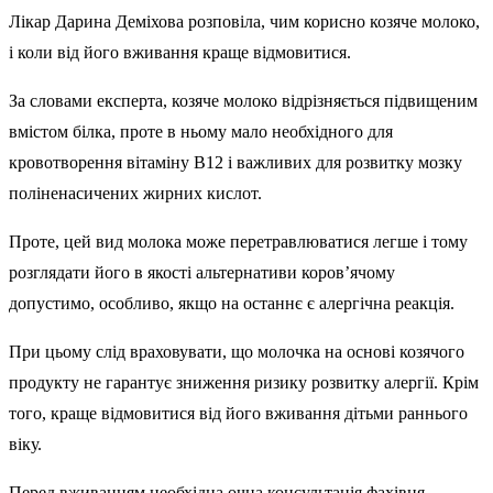
Лікар Дарина Деміхова розповіла, чим корисно козяче молоко,
і коли від його вживання краще відмовитися.
За словами експерта, козяче молоко відрізняється підвищеним
вмістом білка, проте в ньому мало необхідного для
кровотворення вітаміну В12 і важливих для розвитку мозку
поліненасичених жирних кислот.
Проте, цей вид молока може перетравлюватися легше і тому
розглядати його в якості альтернативи коров’ячому
допустимо, особливо, якщо на останнє є алергічна реакція.
При цьому слід враховувати, що молочка на основі козячого
продукту не гарантує зниження ризику розвитку алергії. Крім
того, краще відмовитися від його вживання дітьми раннього
віку.
Перед вживанням необхідна очна консультація фахівця.