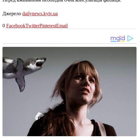
Джерело
dailynews.kyiv.ua
0
Facebook
Twitter
Pinterest
Email