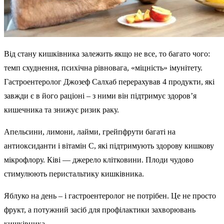
Від стану кишківника залежить якщо не все, то багато чого:
темп схуднення, психічна рівновага, «міцність» імунітету.
Гастроентеролог Джозеф Салхаб перерахував 4 продукти, які
завжди є в його раціоні – з ними він підтримує здоров’я
кишечника та знижує ризик раку.
Апельсини, лимони, лайми, грейпфрути багаті на
антиоксиданти і вітамін С, які підтримують здорову кишкову
мікрофлору. Ківі — джерело клітковини. Плоди чудово
стимулюють перистальтику кишківника.
Яблуко на день – і гастроентеролог не потрібен. Це не просто
фрукт, а потужний засіб для профілактики захворювань
кишківника.