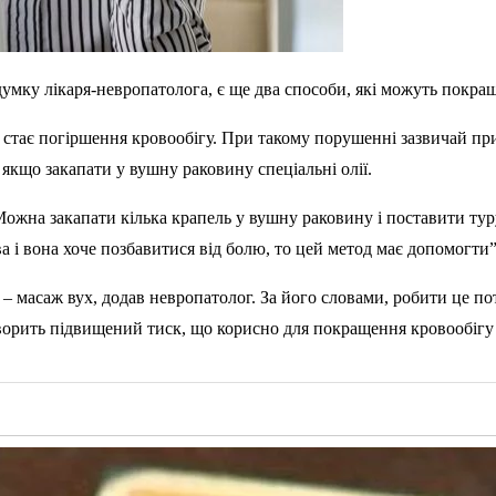
умку лікаря-невропатолога, є ще два способи, які можуть покращ
стає погіршення кровообігу. При такому порушенні зазвичай пр
якщо закапати у вушну раковину спеціальні олії.
жна закапати кілька крапель у вушну раковину і поставити турун
 і вона хоче позбавитися від болю, то цей метод має допомогти”,
ь – масаж вух, додав невропатолог. За його словами, робити це п
творить підвищений тиск, що корисно для покращення кровообігу