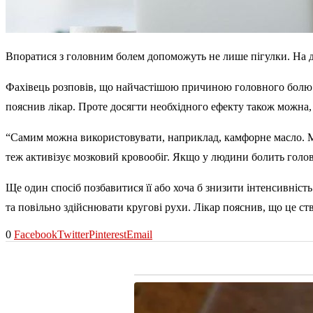
Впоратися з головним болем допоможуть не лише пігулки. На д
Фахівець розповів, що найчастішою причиною головного болю 
пояснив лікар. Проте досягти необхідного ефекту також можна, 
“Самим можна використовувати, наприклад, камфорне масло. Мо
теж активізує мозковий кровообіг. Якщо у людини болить голова
Ще один спосіб позбавитися її або хоча б знизити інтенсивніст
та повільно здійснювати кругові рухи. Лікар пояснив, що це с
0
Facebook
Twitter
Pinterest
Email