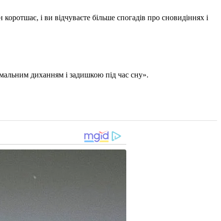
н коротшає, і ви відчуваєте більше спогадів про сновидіннях і
мальним диханням і задишкою під час сну».