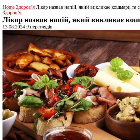
Home
Здоров’я
Лікар назвав напій, який викликає кошмари та с
Здоров’я
Лікар назвав напій, який викликає кош
13.08.2024
9
переглядів