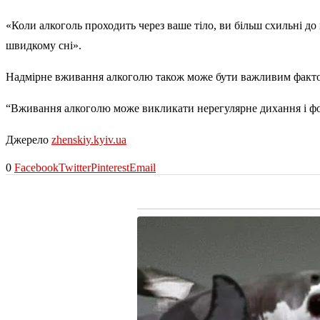
«Коли алкоголь проходить через ваше тіло, ви більш схильні до 
швидкому сні».
Надмірне вживання алкоголю також може бути важливим фактор
“Вживання алкоголю може викликати нерегулярне дихання і фор
Джерело
zhenskiy.kyiv.ua
0
Facebook
Twitter
Pinterest
Email