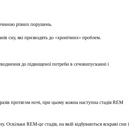
ичиною різних порушень.
ів сну, які призводять до «хронічних» проблем.
.
еводнення до підвищеної потреби в сечовипусканні і
разів протягом ночі, при цьому кожна наступна стадія REM
. Оскільки REM-це стадія, на якій відбуваються яскраві сни і