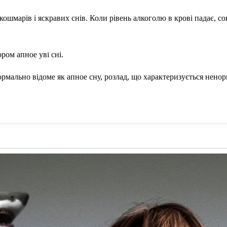
кошмарів і яскравих снів. Коли рівень алкоголю в крові падає, со
ом апное уві сні.
мально відоме як апное сну, розлад, що характеризується ненор