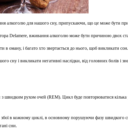
ня алкоголю для нашого сну, припускаючи, що це може бути пр
тора Delamere, вживання алкоголю може бути причиною двох стан
 в оману, і багато хто звертається до нього, щоб викликати сон
го сну і викликати негативні наслідки, від головних болів і зн
н з швидким рухом очей (REM). Цикл буде повторюватися кілька 
і збої в кожному циклі, в основному порушуючи фазу швидкого сну
гані сни.