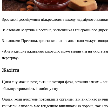
Зростаючі дослідження підкреслюють шкоду надмірного вживан
За словами Мартіна Престона, засновника і генерального дирек
За словами Престона, докази вживання алкоголю можуть вводити
«Але надмірне вживання алкоголю може вплинути на якість вашо
перегріву».
Жахіття
Цикл сну можна розділити на чотири фази, остання з яких – со
збільшує тривалість і глибину сну.
Однак, коли алкоголь потрапляє в організм, він викликає значн
кошмари, алкоголь має тенденцію викликати як хороші, так і по