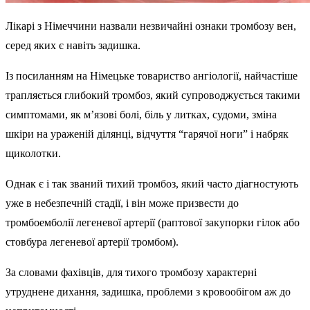
Лікарі з Німеччини назвали незвичайні ознаки тромбозу вен,
серед яких є навіть задишка.
Із посиланням на Німецьке товариство ангіології, найчастіше
трапляється глибокий тромбоз, який супроводжується такими
симптомами, як м’язові болі, біль у литках, судоми, зміна
шкіри на ураженій ділянці, відчуття “гарячої ноги” і набряк
щиколотки.
Однак є і так званий тихий тромбоз, який часто діагностують
уже в небезпечній стадії, і він може призвести до
тромбоемболії легеневої артерії (раптової закупорки гілок або
стовбура легеневої артерії тромбом).
За словами фахівців, для тихого тромбозу характерні
утруднене дихання, задишка, проблеми з кровообігом аж до