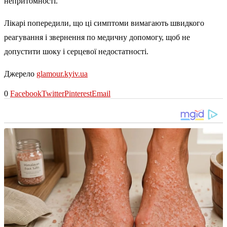
непритомності.
Лікарі попередили, що ці симптоми вимагають швидкого
реагування і звернення по медичну допомогу, щоб не
допустити шоку і серцевої недостатності.
Джерело
glamour.kyiv.ua
0
Facebook
Twitter
Pinterest
Email