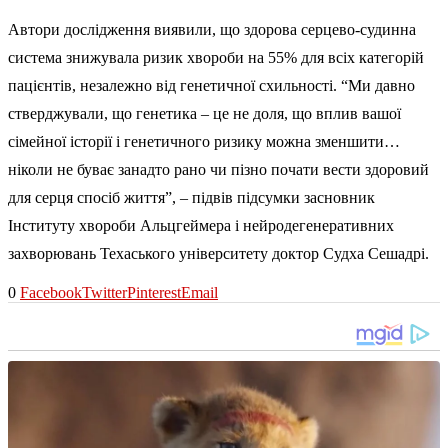
Автори дослідження виявили, що здорова серцево-судинна
система знижувала ризик хвороби на 55% для всіх категорій
пацієнтів, незалежно від генетичної схильності. “Ми давно
стверджували, що генетика – це не доля, що вплив вашої
сімейної історії і генетичного ризику можна зменшити…
ніколи не буває занадто рано чи пізно почати вести здоровий
для серця спосіб життя”, – підвів підсумки засновник
Інституту хвороби Альцгеймера і нейродегенеративних
захворювань Техаського університету доктор Судха Сешадрі.
0
Facebook
Twitter
Pinterest
Email