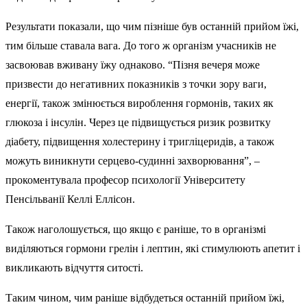
Результати показали, що чим пізніше був останній прийом їжі,
тим більше ставала вага. До того ж організм учасників не
засвоював вживану їжу однаково. “Пізня вечеря може
призвести до негативних показників з точки зору ваги,
енергії, також змінюється вироблення гормонів, таких як
глюкоза і інсулін. Через це підвищується ризик розвитку
діабету, підвищення холестерину і тригліцеридів, а також
можуть виникнути серцево-судинні захворювання”, –
прокоментувала професор психології Університету
Пенсільванії Келлі Еллісон.
Також наголошується, що якщо є раніше, то в організмі
виділяються гормони грелін і лептин, які стимулюють апетит і
викликають відчуття ситості.
Таким чином, чим раніше відбудеться останній прийом їжі,