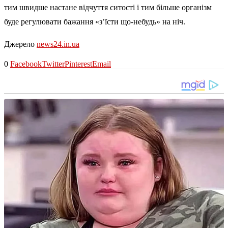
тим швидше настане відчуття ситості і тим більше організм
буде регулювати бажання «з’їсти що-небудь» на ніч.
Джерело
news24.in.ua
0
Facebook
Twitter
Pinterest
Email