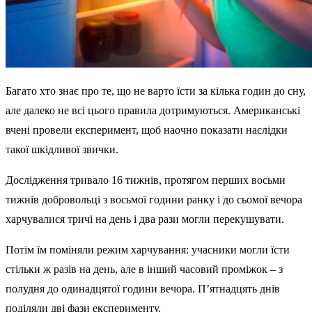
Багато хто знає про те, що не варто їсти за кілька годин до сну,
але далеко не всі цього правила дотримуються. Американські
вчені провели експеримент, щоб наочно показати наслідки
такої шкідливої звички.
Дослідження тривало 16 тижнів, протягом перших восьми
тижнів добровольці з восьмої години ранку і до сьомої вечора
харчувалися тричі на день і два рази могли перекушувати.
Потім їм поміняли режим харчування: учасники могли їсти
стільки ж разів на день, але в інший часовий проміжок – з
полудня до одинадцятої години вечора. П’ятнадцять днів
поділяли дві фази експерименту.