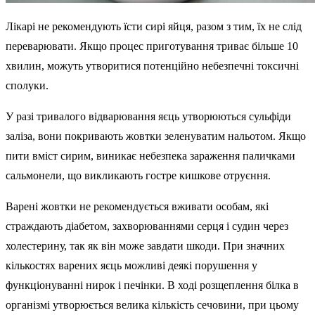
Лікарі не рекомендують їсти сирі яйця, разом з тим, їх не слід
переварювати. Якщо процес приготування триває більше 10
хвилин, можуть утворитися потенційно небезпечні токсичні
сполуки.
У разі тривалого відварювання яєць утворюються сульфіди
заліза, вони покривають жовтки зеленуватим нальотом. Якщо
пити вміст сирим, виникає небезпека зараження паличками
сальмонели, що викликають гостре кишкове отруєння.
Варені жовтки не рекомендується вживати особам, які
страждають діабетом, захворюваннями серця і судин через
холестерину, так як він може завдати шкоди. При значних
кількостях варених яєць можливі деякі порушення у
функціонуванні нирок і печінки. В ході розщеплення білка в
організмі утворюється велика кількість сечовини, при цьому