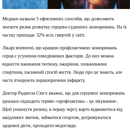
Медики назвали 5 ефективних способів, що дозволяють
знизити ризик розвитку серцево-судинних захворювань. На їх
частку припадає 32% всіх смертей у світі.
Лікарі впевнені, що кращою профілактикою захворювань
серця є усунення поведінкових факторів. До них можна
віднести вживання тютюну, ожиріння, зловживання
спиртним, пасивний спосіб життя. Люди про це знають, але
часто ігнорують першопричини інфаркту.
Доктор Раджпла Сінгх вважає, що для серцевих захворювань
ідеально підходить термін «профілактика – це лікування».
Щоб уникнути ризику, в першу чергу варто відмовитися від
шкідливих звичок, займатися спортом, дотримуватися
здорової дієти, проходити медогляди.