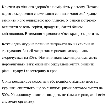
Ключем до міцного здоров’я є помірність у всьому. Почати
варто з скорочення споживання соняшникової олії, краще
замінити його оливковою або лляною. У раціон потрібно
включити зелень, горіхи, продукти, багаті білком і
клітковиною. Вживання червоного м’яса краще скоротити.
Кожен день людина повинна витрачати по 40 хвилин на
тренування. За цей час ризик серцевих захворювань
скорочується на 30%. Фізичні навантаження допомагають
нормалізувати вагу, оживити сексуальне життя, знизити
рівень цукру і холестерину в крові.
Сінгх рекомендує скоротити або повністю відмовитися від
куріння і спиртного, що збільшують ризик раптової смерті на
50%. У надлишку алкоголь шкодить не тільки серцю, але і всім
системам організму.