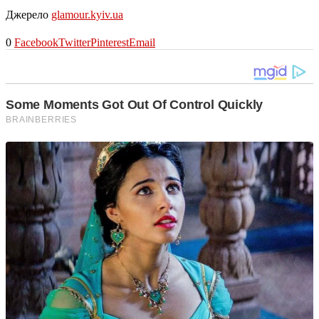
Джерело
glamour.kyiv.ua
0
Facebook
Twitter
Pinterest
Email