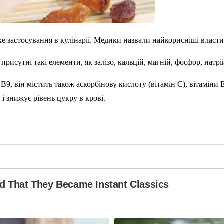
застосування в кулінарії. Медики назвали найкорисніші властив
рисутні такі елементи, як залізо, кальцій, магній, фосфор, натрій
B9, він містить також аскорбінову кислоту (вітамін C), вітаміни 
 знижує рівень цукру в крові.