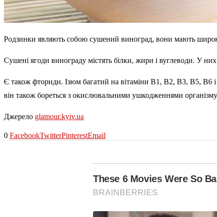
Родзинки являють собою сушений виноград, вони мають широке 
Сушені ягоди винограду містять білки, жири і вуглеводи. У них п
Є також фториди. Ізюм багатий на вітаміни В1, B2, B3, B5, B6 і 
він також бореться з окислювальними ушкодженнями організму і
Джерело
glamour.kyiv.ua
0
Facebook
Twitter
Pinterest
Email