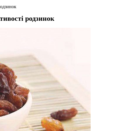
родзинок
тивості родзинок