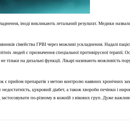
кладнення, іноді викликають летальний результат. Медики назва
тавників сімейства ГРВІ через можливі ускладнення. Надалі паціє
ніх людей є призначення спеціальної противірусної терапії. Ост
не тільки на дихальні функції. Лікарі називають можливість пор
нок є прийом препаратів з метою контролю наявних хронічних зах
у недостатність, цукровий діабет, а також хвороби печінки і ни
 застосовувати по-різному в кожній з вікових груп. Дуже важливи