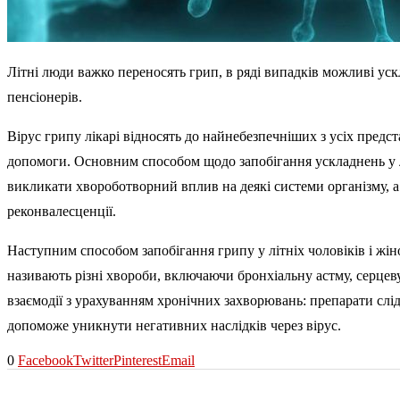
Літні люди важко переносять грип, в ряді випадків можливі ус
пенсіонерів.
Вірус грипу лікарі відносять до найнебезпечніших з усіх предс
допомоги. Основним способом щодо запобігання ускладнень у літ
викликати хвороботворний вплив на деякі системи організму, а 
реконвалесценції.
Наступним способом запобігання грипу у літніх чоловіків і жі
називають різні хвороби, включаючи бронхіальну астму, серцев
взаємодії з урахуванням хронічних захворювань: препарати слід
допоможе уникнути негативних наслідків через вірус.
0
Facebook
Twitter
Pinterest
Email