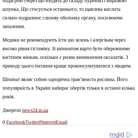
подагрою (через що входять до складу пуринів) і виразкою
шлунка. Що стосується останнього, то щавлева кислота
сильно подразнює слизову оболонку органу, посилюючи
запалення.
Медики не рекомендують їсти цю зелень і алергікам через
високо рівня гістаміну. Зі шпинатом варто бути обережними
вагітним жінкам, оскільки є ризик виникнення оксалатів. З
приводу цього питання краще проконсультуватися з лікарем.
Шпинат являє собою однорічна трав’яниста рослина. Його
популярність в Україні набирає обертів тільки в останні кілька
років.
Джерело
news24.in.ua
0
Facebook
Twitter
Pinterest
Email