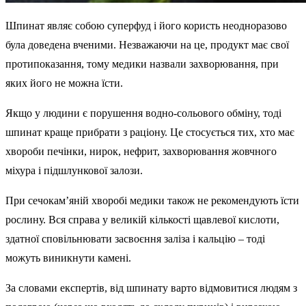
Шпинат являє собою суперфуд і його користь неодноразово
була доведена вченими. Незважаючи на це, продукт має свої
протипоказання, тому медики назвали захворювання, при
яких його не можна їсти.
Якщо у людини є порушення водно-сольового обміну, тоді
шпинат краще прибрати з раціону. Це стосується тих, хто має
хвороби печінки, нирок, нефрит, захворювання жовчного
міхура і підшлункової залози.
При сечокам’яній хворобі медики також не рекомендують їсти
рослину. Вся справа у великій кількості щавлевої кислоти,
здатної сповільнювати засвоєння заліза і кальцію – тоді
можуть виникнути камені.
За словами експертів, від шпинату варто відмовитися людям з