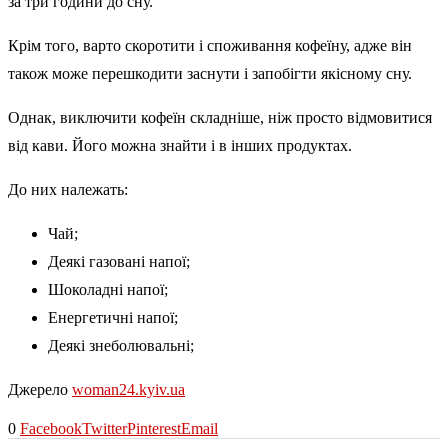
за три години до сну.
Крім того, варто скоротити і споживання кофеїну, адже він
також може перешкодити заснути і запобігти якісному сну.
Однак, виключити кофеїн складніше, ніж просто відмовитися
від кави. Його можна знайти і в інших продуктах.
До них належать:
Чай;
Деякі газовані напої;
Шоколадні напої;
Енергетичні напої;
Деякі знеболювальні;
Джерело
woman24.kyiv.ua
0
Facebook
Twitter
Pinterest
Email