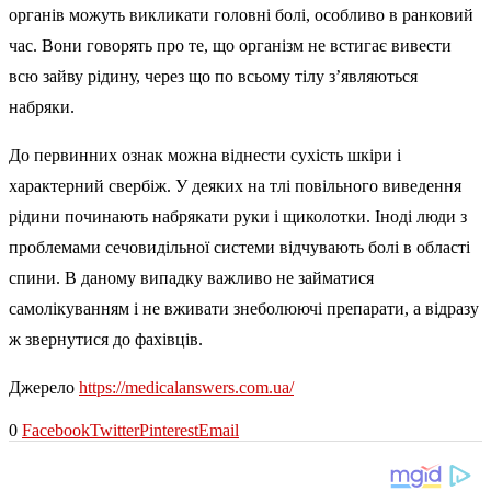
органів можуть викликати головні болі, особливо в ранковий
час. Вони говорять про те, що організм не встигає вивести
всю зайву рідину, через що по всьому тілу з’являються
набряки.
До первинних ознак можна віднести сухість шкіри і
характерний свербіж. У деяких на тлі повільного виведення
рідини починають набрякати руки і щиколотки. Іноді люди з
проблемами сечовидільної системи відчувають болі в області
спини. В даному випадку важливо не займатися
самолікуванням і не вживати знеболюючі препарати, а відразу
ж звернутися до фахівців.
Джерело
https://medicalanswers.com.ua/
0
Facebook
Twitter
Pinterest
Email