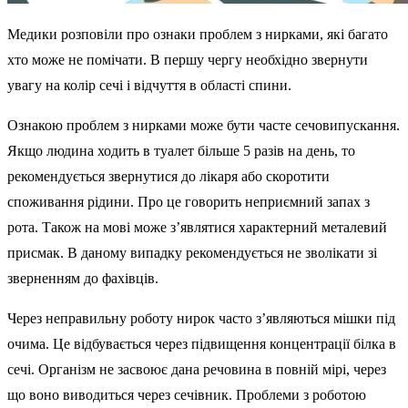
Медики розповіли про ознаки проблем з нирками, які багато
хто може не помічати. В першу чергу необхідно звернути
увагу на колір сечі і відчуття в області спини.
Ознакою проблем з нирками може бути часте сечовипускання.
Якщо людина ходить в туалет більше 5 разів на день, то
рекомендується звернутися до лікаря або скоротити
споживання рідини. Про це говорить неприємний запах з
рота. Також на мові може з’являтися характерний металевий
присмак. В даному випадку рекомендується не зволікати зі
зверненням до фахівців.
Через неправильну роботу нирок часто з’являються мішки під
очима. Це відбувається через підвищення концентрації білка в
сечі. Організм не засвоює дана речовина в повній мірі, через
що воно виводиться через сечівник. Проблеми з роботою