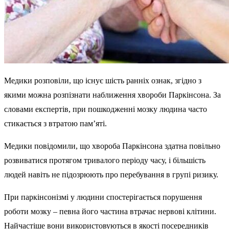
Медики розповіли, що існує шість ранніх ознак, згідно з
якими можна розпізнати наближення хвороби Паркінсона. За
словами експертів, при пошкодженні мозку людина часто
стикається з втратою пам’яті.
Медики повідомили, що хвороба Паркінсона здатна повільно
розвиватися протягом тривалого періоду часу, і більшість
людей навіть не підозрюють про перебування в групі ризику.
При паркінсонізмі у людини спостерігається порушення
роботи мозку – певна його частина втрачає нервові клітини.
Найчастіше вони використовуються в якості посередників