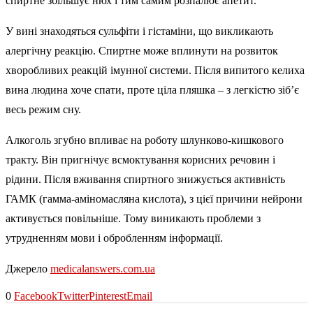
спиртне збільшує нюх і тим самим розпалює апетит.
У вині знаходяться сульфіти і гістаміни, що викликають
алергічну реакцію. Спиртне може вплинути на розвиток
хворобливих реакцій імунної системи. Після випитого келиха
вина людина хоче спати, проте ціла пляшка – з легкістю зіб’є
весь режим сну.
Алкоголь згубно впливає на роботу шлунково-кишкового
тракту. Він пригнічує всмоктування корисних речовин і
рідини. Після вживання спиртного знижується активність
ГАМК (гамма-аміномасляна кислота), з цієї причини нейрони
активується повільніше. Тому виникають проблеми з
утрудненням мови і обробленням інформації.
Джерело
medicalanswers.com.ua
0
Facebook
Twitter
Pinterest
Email