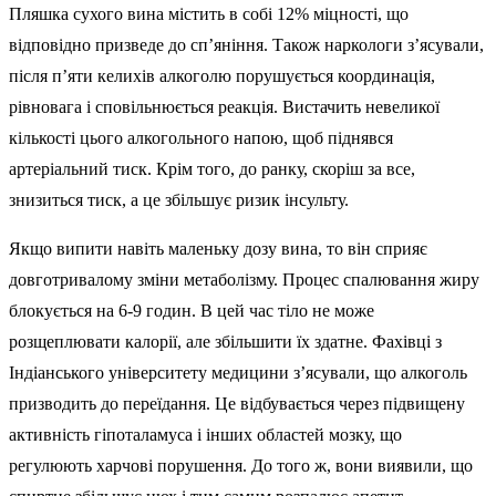
Пляшка сухого вина містить в собі 12% міцності, що
відповідно призведе до сп’яніння. Також наркологи з’ясували,
після п’яти келихів алкоголю порушується координація,
рівновага і сповільнюється реакція. Вистачить невеликої
кількості цього алкогольного напою, щоб піднявся
артеріальний тиск. Крім того, до ранку, скоріш за все,
знизиться тиск, а це збільшує ризик інсульту.
Якщо випити навіть маленьку дозу вина, то він сприяє
довготривалому зміни метаболізму. Процес спалювання жиру
блокується на 6-9 годин. В цей час тіло не може
розщеплювати калорії, але збільшити їх здатне. Фахівці з
Індіанського університету медицини з’ясували, що алкоголь
призводить до переїдання. Це відбувається через підвищену
активність гіпоталамуса і інших областей мозку, що
регулюють харчові порушення. До того ж, вони виявили, що