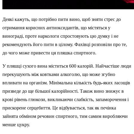
Деякі кажуть, що потрібно пити вино, щоб зняти стрес до
отримання корисних антиоксидантів, що містяться у
винограді, проте наркологи спростовують цю думку і не
рекомендують його пити в цілому. Фахівці розповіли про те,
до чого може привести ця пляшка спиртного.
У пляшці сухого вина міститься 600 калорій. Найчастіше люди
перекушують між ковтками алкоголю, що може згубно
впливати на організм. Мінімальна кількість будь-яких ласощів
призведе до ще більшої калорійності. Також вино знижує в
крові рівень глюкози, викликаючи слабкість, запаморочення і
прискорене серцебиття. Це відбувається, так як печінка
зайнята обміном речовин спиртного, тим самим виробляючи
менше цукру.