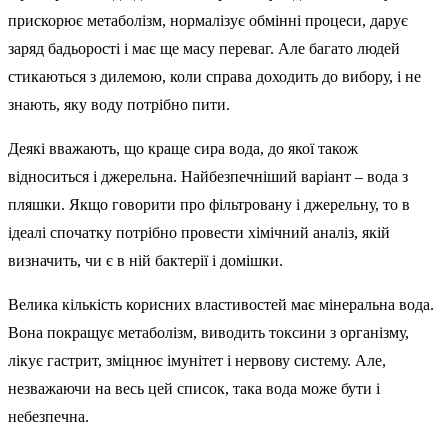
прискорює метаболізм, нормалізує обмінні процеси, дарує
заряд бадьорості і має ще масу переваг. Але багато людей
стикаються з дилемою, коли справа доходить до вибору, і не
знають, яку воду потрібно пити.
Деякі вважають, що краще сира вода, до якої також
відноситься і джерельна. Найбезпечніший варіант – вода з
пляшки. Якщо говорити про фільтровану і джерельну, то в
ідеалі спочатку потрібно провести хімічний аналіз, якій
визначить, чи є в ній бактерії і домішки.
Велика кількість корисних властивостей має мінеральна вода.
Вона покращує метаболізм, виводить токсини з організму,
лікує гастрит, зміцнює імунітет і нервову систему. Але,
незважаючи на весь цей список, така вода може бути і
небезпечна.