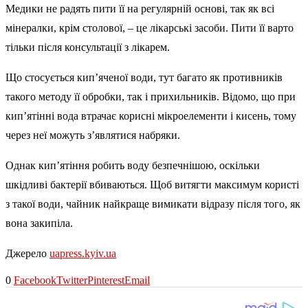
Медики не радять пити її на регулярній основі, так як всі
мінералки, крім столової, – це лікарські засоби. Пити її варто
тільки після консультації з лікарем.
Що стосується кип’яченої води, тут багато як противників
такого методу її обробки, так і прихильників. Відомо, що при
кип’ятінні вода втрачає корисні мікроелементи і кисень, тому
через неї можуть з’являтися набряки.
Однак кип’ятіння робить воду безпечнішою, оскільки
шкідливі бактерії вбиваються. Щоб витягти максимум користі
з такої води, чайник найкраще вимикати відразу після того, як
вона закипіла.
Джерело
uapress.kyiv.ua
0
Facebook
Twitter
Pinterest
Email