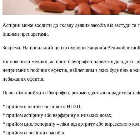
Аспірин може входити до складу деяких засобів від застуди та г
іншими препаратами.
Зокрема, Національний центр охорони Здоров’я Великобританії 
Як пояснили медики, аспірин і ібупрофен належать до однієї г
неприємних побічних ефектів, найлегшим з яких буде біль в ж
небажаних ефектів.
Перш ніж приймати ібупрофен, рекомендується порадитися з лі
* прийом в даний час іншого НПЗП;
* прийом аспірину або варфарину в низьких дозах;
* прийом циклоспорину – ліки від артриту або виразкового колі
* прийом сечогінних засобів.