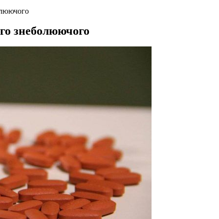
олюючого
го знеболюючого