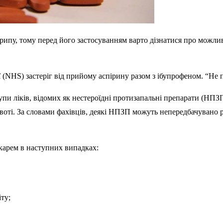
рипу, тому перед його застосуванням варто дізнатися про можливі 
(NHS) застеріг від прийому аспірину разом з ібупрофеном. “Не п
рупи ліків, відомих як нестероїдні протизапальні препарати (НП
ивоті. За словами фахівців, деякі НПЗП можуть непередбачувано 
карем в наступних випадках:
ту;