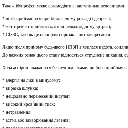
Також ібупрофен може взаємодіяти з наступними речовинами:
* літій-приймається при біполярному розладі і депресії;
* метотрексат-приймається при ревматоїдному артриті;
* СІЗЗС, такі як циталопрам і прозак – антидепресанти.
Якщо після прийому будь-якого НПЗП з’явилася нудота, сонливі
До важких ознак цього стану відносяться утруднене дихання, су
Хоча аспірин вважається безпечним ліками, до його прийому вар
* алергія на ліки в минулому;
* виразка шлунка;
* нещодавно перенесений інсульт;
* високий кров’яний тиск;
* нетравлення;
* астма або захворювання легенів;