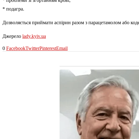
* проблеми зі згортанням крові;
* подагра.
Дозволяється приймати аспірин разом з парацетамолом або кодеї
Джерело
lady.kyiv.ua
0
Facebook
Twitter
Pinterest
Email