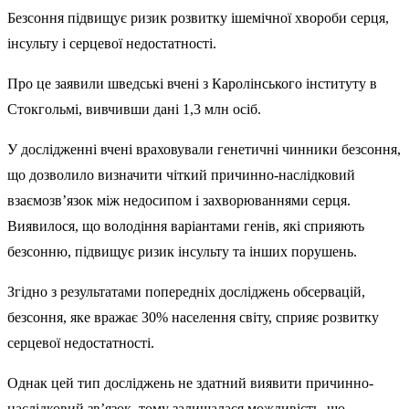
Безсоння підвищує ризик розвитку ішемічної хвороби серця,
інсульту і серцевої недостатності.
Про це заявили шведські вчені з Каролінського інституту в
Стокгольмі, вивчивши дані 1,3 млн осіб.
У дослідженні вчені враховували генетичні чинники безсоння,
що дозволило визначити чіткий причинно-наслідковий
взаємозв’язок між недосипом і захворюваннями серця.
Виявилося, що володіння варіантами генів, які сприяють
безсонню, підвищує ризик інсульту та інших порушень.
Згідно з результатами попередніх досліджень обсервацій,
безсоння, яке вражає 30% населення світу, сприяє розвитку
серцевої недостатності.
Однак цей тип досліджень не здатний виявити причинно-
наслідковий зв’язок, тому залишалася можливість, що