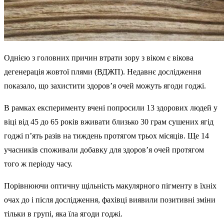
Однією з головних причин втрати зору з віком є вікова
дегенерація жовтої плями (ВДЖП). Недавнє дослідження
показало, що захистити здоров’я очей можуть ягоди годжі.
В рамках експерименту вчені попросили 13 здорових людей у
віці від 45 до 65 років вживати близько 30 грам сушених ягід
годжі п’ять разів на тиждень протягом трьох місяців. Ще 14
учасників споживали добавку для здоров’я очей протягом
того ж періоду часу.
Порівнюючи оптичну щільність макулярного пігменту в їхніх
очах до і після дослідження, фахівці виявили позитивні зміни
тільки в групі, яка їла ягоди годжі.