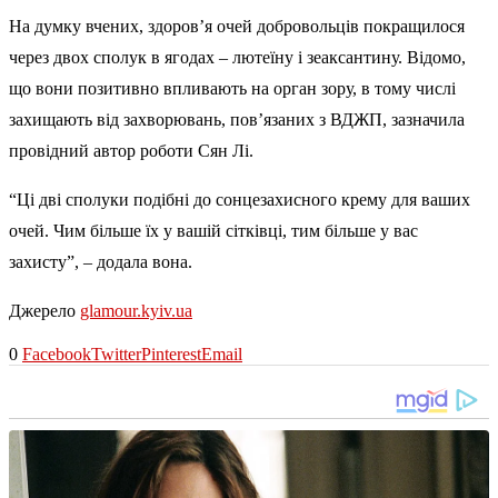
На думку вчених, здоров’я очей добровольців покращилося
через двох сполук в ягодах – лютеїну і зеаксантину. Відомо,
що вони позитивно впливають на орган зору, в тому числі
захищають від захворювань, пов’язаних з ВДЖП, зазначила
провідний автор роботи Сян Лі.
“Ці дві сполуки подібні до сонцезахисного крему для ваших
очей. Чим більше їх у вашій сітківці, тим більше у вас
захисту”, – додала вона.
Джерело
glamour.kyiv.ua
0
Facebook
Twitter
Pinterest
Email